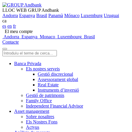
LLOC WEB GRUP Andbank
Andorra
Espanya
Brasil
Panamà
Mónaco
Luxemburg
Uruguai
ca
es
en
fr
El meu compte
Andorra
Espanya
Monaco
Luxembourg
Brasil
Contacte
Banca Privada
Els nostres serveis
Gestió discrecional
Assessorament global
Real Estate
Instruments d’inversió
Gestió de patrimonis
Family Office
Independent Financial Advisor
Asset management
Sobre nosaltres
Els Nostres Fons
Actyus