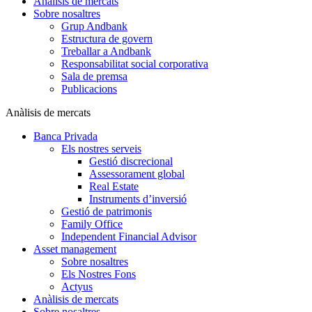
Anàlisis de mercats
Sobre nosaltres
Grup Andbank
Estructura de govern
Treballar a Andbank
Responsabilitat social corporativa
Sala de premsa
Publicacions
Anàlisis de mercats
Banca Privada
Els nostres serveis
Gestió discrecional
Assessorament global
Real Estate
Instruments d’inversió
Gestió de patrimonis
Family Office
Independent Financial Advisor
Asset management
Sobre nosaltres
Els Nostres Fons
Actyus
Anàlisis de mercats
Sobre nosaltres