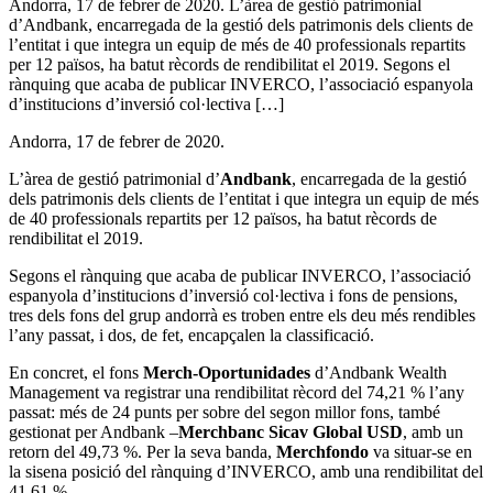
Andorra, 17 de febrer de 2020. L’àrea de gestió patrimonial
d’Andbank, encarregada de la gestió dels patrimonis dels clients de
l’entitat i que integra un equip de més de 40 professionals repartits
per 12 països, ha batut rècords de rendibilitat el 2019. Segons el
rànquing que acaba de publicar INVERCO, l’associació espanyola
d’institucions d’inversió col·lectiva […]
Andorra, 17 de febrer de 2020.
L’àrea de gestió patrimonial d’
Andbank
, encarregada de la gestió
dels patrimonis dels clients de l’entitat i que integra un equip de més
de 40 professionals repartits per 12 països, ha batut rècords de
rendibilitat el 2019.
Segons el rànquing que acaba de publicar INVERCO, l’associació
espanyola d’institucions d’inversió col·lectiva i fons de pensions,
tres dels fons del grup andorrà es troben entre els deu més rendibles
l’any passat, i dos, de fet, encapçalen la classificació.
En concret, el fons
Merch-Oportunidades
d’Andbank Wealth
Management va registrar una rendibilitat rècord del 74,21 % l’any
passat: més de 24 punts per sobre del segon millor fons, també
gestionat per Andbank –
Merchbanc Sicav Global USD
, amb un
retorn del 49,73 %. Per la seva banda,
Merchfondo
va situar-se en
la sisena posició del rànquing d’INVERCO, amb una rendibilitat del
41,61 %.