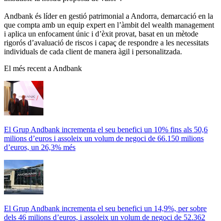
Andbank és líder en gestió patrimonial a Andorra, demarcació en la
que compta amb un equip expert en l’àmbit del wealth management
i aplica un enfocament únic i d’èxit provat, basat en un mètode
rigorós d’avaluació de riscos i capaç de respondre a les necessitats
individuals de cada client de manera àgil i personalitzada.
El més recent a Andbank
El Grup Andbank incrementa el seu benefici un 10% fins als 50,6
milions d’euros i assoleix un volum de negoci de 66.150 milions
d’euros, un 26,3% més
El Grup Andbank incrementa el seu benefici un 14,9%, per sobre
dels 46 milions d’euros, i assoleix un volum de negoci de 52.362