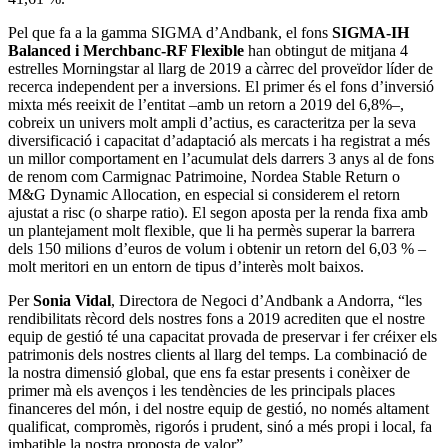
Pel que fa a la gamma SIGMA d’Andbank, el fons
SIGMA-IH
Balanced i Merchbanc-RF Flexible
han obtingut de mitjana 4
estrelles Morningstar al llarg de 2019 a càrrec del proveïdor líder de
recerca independent per a inversions. El primer és el fons d’inversió
mixta més reeixit de l’entitat –amb un retorn a 2019 del 6,8%–,
cobreix un univers molt ampli d’actius, es caracteritza per la seva
diversificació i capacitat d’adaptació als mercats i ha registrat a més
un millor comportament en l’acumulat dels darrers 3 anys al de fons
de renom com Carmignac Patrimoine, Nordea Stable Return o
M&G Dynamic Allocation, en especial si considerem el retorn
ajustat a risc (o sharpe ratio). El segon aposta per la renda fixa amb
un plantejament molt flexible, que li ha permès superar la barrera
dels 150 milions d’euros de volum i obtenir un retorn del 6,03 % –
molt meritori en un entorn de tipus d’interès molt baixos.
Per
Sonia Vidal
, Directora de Negoci d’Andbank a Andorra, “les
rendibilitats rècord dels nostres fons a 2019 acrediten que el nostre
equip de gestió té una capacitat provada de preservar i fer créixer els
patrimonis dels nostres clients al llarg del temps. La combinació de
la nostra dimensió global, que ens fa estar presents i conèixer de
primer mà els avenços i les tendències de les principals places
financeres del món, i del nostre equip de gestió, no només altament
qualificat, compromès, rigorós i prudent, sinó a més propi i local, fa
imbatible la nostra proposta de valor”.