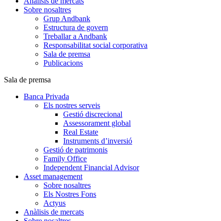
Anàlisis de mercats
Sobre nosaltres
Grup Andbank
Estructura de govern
Treballar a Andbank
Responsabilitat social corporativa
Sala de premsa
Publicacions
Sala de premsa
Banca Privada
Els nostres serveis
Gestió discrecional
Assessorament global
Real Estate
Instruments d’inversió
Gestió de patrimonis
Family Office
Independent Financial Advisor
Asset management
Sobre nosaltres
Els Nostres Fons
Actyus
Anàlisis de mercats
Sobre nosaltres