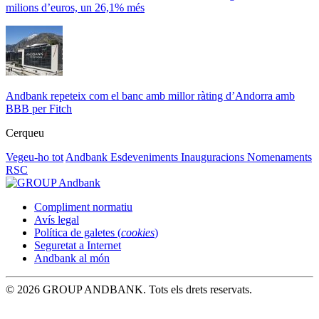
milions d’euros, un 26,1% més
Andbank repeteix com el banc amb millor ràting d’Andorra amb
BBB per Fitch
Cerqueu
Vegeu-ho tot
Andbank
Esdeveniments
Inauguracions
Nomenaments
RSC
Compliment normatiu
Avís legal
Política de galetes (
cookies
)
Seguretat a Internet
Andbank al món
© 2026 GROUP ANDBANK. Tots els drets reservats.