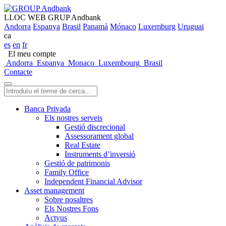
LLOC WEB GRUP Andbank
Andorra
Espanya
Brasil
Panamà
Mónaco
Luxemburg
Uruguai
ca
es
en
fr
El meu compte
Andorra
Espanya
Monaco
Luxembourg
Brasil
Contacte
Banca Privada
Els nostres serveis
Gestió discrecional
Assessorament global
Real Estate
Instruments d’inversió
Gestió de patrimonis
Family Office
Independent Financial Advisor
Asset management
Sobre nosaltres
Els Nostres Fons
Actyus