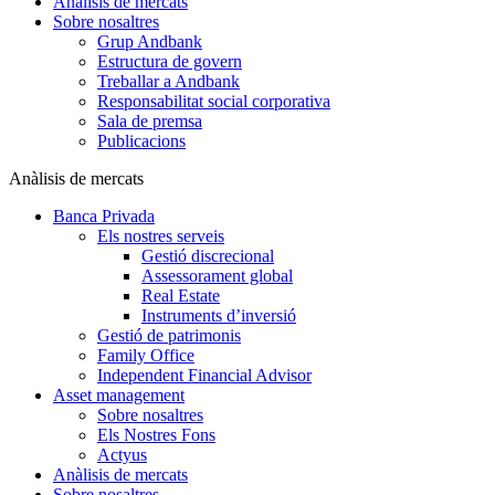
Anàlisis de mercats
Sobre nosaltres
Grup Andbank
Estructura de govern
Treballar a Andbank
Responsabilitat social corporativa
Sala de premsa
Publicacions
Anàlisis de mercats
Banca Privada
Els nostres serveis
Gestió discrecional
Assessorament global
Real Estate
Instruments d’inversió
Gestió de patrimonis
Family Office
Independent Financial Advisor
Asset management
Sobre nosaltres
Els Nostres Fons
Actyus
Anàlisis de mercats
Sobre nosaltres