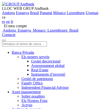
LLOC WEB GRUP Andbank
Andorra
Espanya
Brasil
Panamà
Mónaco
Luxemburg
Uruguai
ca
es
en
fr
El meu compte
Andorra
Espanya
Monaco
Luxembourg
Brasil
Contacte
Banca Privada
Els nostres serveis
Gestió discrecional
Assessorament global
Real Estate
Instruments d’inversió
Gestió de patrimonis
Family Office
Independent Financial Advisor
Asset management
Sobre nosaltres
Els Nostres Fons
Actyus