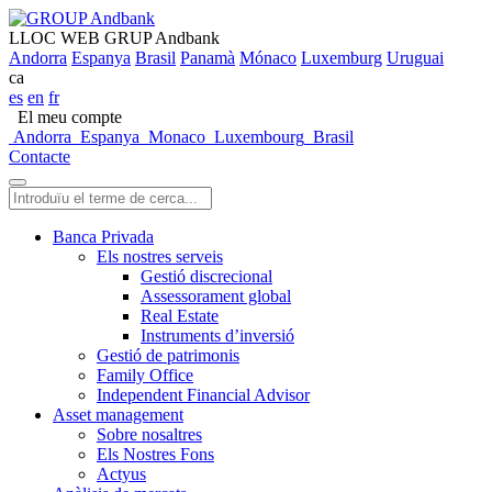
LLOC WEB GRUP Andbank
Andorra
Espanya
Brasil
Panamà
Mónaco
Luxemburg
Uruguai
ca
es
en
fr
El meu compte
Andorra
Espanya
Monaco
Luxembourg
Brasil
Contacte
Banca Privada
Els nostres serveis
Gestió discrecional
Assessorament global
Real Estate
Instruments d’inversió
Gestió de patrimonis
Family Office
Independent Financial Advisor
Asset management
Sobre nosaltres
Els Nostres Fons
Actyus