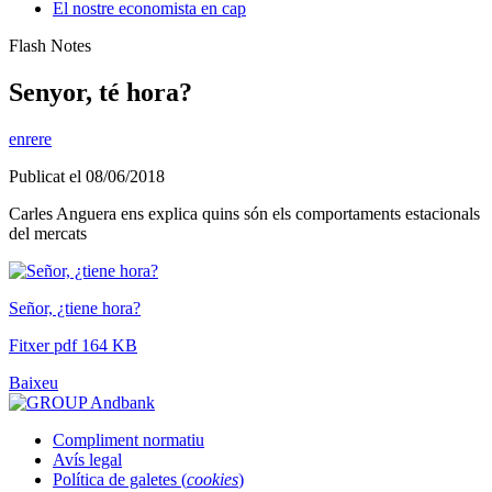
El nostre economista en cap
Flash Notes
Senyor, té hora?
enrere
Publicat el 08/06/2018
Carles Anguera ens explica quins són els comportaments estacionals
del mercats
Señor, ¿tiene hora?
Fitxer pdf 164 KB
Baixeu
Compliment normatiu
Avís legal
Política de galetes (
cookies
)