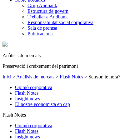
Grup Andbank
Estructura de govern
Treballar a Andbank
Responsabilitat social corporativa
Sala de premsa
Publicacions
Anàlisis de mercats
Preservació i creixement del patrimoni
Inici
>
Anàlisis de mercats
>
Flash Notes
>
Senyor, té hora?
Opinió corporativa
Flash Notes
Insight news
El nostre economista en cap
Flash Notes
Opinió corporativa
Flash Notes
Insight news