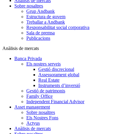
Anàlisis de mercats
Sobre nosaltres
Grup Andbank
Estructura de govern
Treballar a Andbank
Responsabilitat social corporativa
Sala de premsa
Publicacions
Anàlisis de mercats
Banca Privada
Els nostres serveis
Gestió discrecional
Assessorament global
Real Estate
Instruments d’inversió
Gestió de patrimonis
Family Office
Independent Financial Advisor
Asset management
Sobre nosaltres
Els Nostres Fons
Actyus
Anàlisis de mercats
Sobre nosaltres