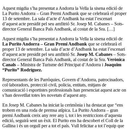
Aquest migdia s’ha presentat a Andorra la Vella la sisena edició de
La Purito Andorra – Gran Premi Andbank que se celebrarà el proper
13 de setembre. La sala d’acte d’Andbank ha estat l’escenari
d’aquest acte presidit pel seu amfitrió Sr. Josep M. Cabanes – Sots-
director General Banca País Andbank, al costat de la Sra. […]
Aquest migdia s’ha presentat a Andorra la Vella la sisena edició de
La Purito Andorra – Gran Premi Andbank
que se celebrarà el
proper 13 de setembre. La sala d’acte d’Andbank ha estat l’escenari
d’aquest acte presidit pel seu amfitrió Sr.
Josep M. Cabanes
– Sots-
director General Banca País Andbank, al costat de la Sra.
Verònica
Canals
– Ministra de Turisme del Principat d’Andorra i
Joaquim
“Purito” Rodríguez.
Representants de les Parròquies, Govern d’Andorra, patrocinadors,
col·laboradors, protecció civil, policia, entitats, mitjans de
comunicació i esportistes professionals han presenciat aquest acte on
s’han desvetllat totes les novetats d’aquest any.
En Josep M. Cabanes ha iniciat la cerimònia i ha destacat que “ens
trobem en una roda de premsa atípica. La Purito Andorra – gran
premi Andbank creix any rere any i, tot i les restriccions d’aquesta
edició, seguirà sent un èxit. El Purito ens ha descobert el Coll de la
Gallina i és un orgull per a tot el país. Vull felicitar a tot l’equip que