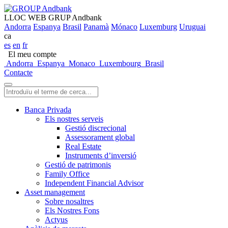
LLOC WEB GRUP Andbank
Andorra
Espanya
Brasil
Panamà
Mónaco
Luxemburg
Uruguai
ca
es
en
fr
El meu compte
Andorra
Espanya
Monaco
Luxembourg
Brasil
Contacte
Banca Privada
Els nostres serveis
Gestió discrecional
Assessorament global
Real Estate
Instruments d’inversió
Gestió de patrimonis
Family Office
Independent Financial Advisor
Asset management
Sobre nosaltres
Els Nostres Fons
Actyus