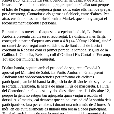
Angel Edo, gerent de La Purito Andorra, ha destacat de Markel
Irizar que “és un luxe tenir a un gregari que ha treballat tant perquè
el líder de l’equip aconsegueixi grans èxits; entre ells, fent de gregari
per Armstrong, Contador o els germans Schleck, entre d’altres. Per
això, ens fa moltíssima il·lusió tenir a Markel, que s’ha guanyat el
reconeixement esportiu i personal.
Entrant en les novetats d’aquesta excepcional edició, La Purito
Andorra presenta canvis en el recorregut. La distància més llarga,
coneguda a partir d’aquest any com a 4.8 (+4.800my 120km), tindrà
un canvi de recorregut amb sortida des de Sant Julià de Lòria i
coronant la Rabassa com el primer port de la jornada, seguits de la
Gallina, la Comella, Beixalís, coll d’Ordino i Els Cortals d’Encamp.
Tot això per millorar la seguretat.
D’altra banda, seguint amb el protocol de seguretat Covid-19
aprovat pel Ministeri de Salut, La Purito Andorra – Gran premi
Andbank farà videoconferències per informar els ciclistes
participants, també hi haurà la disposició de distàncies de seguretat a
la sortida i l’arribada, la neteja de mans i l’ús de mascareta. La Fira
del Corredor durarà aquest any dos dies, divendres 11 i dissabte 12,
perquè la gent no estigui tan agrupada quan vingui a recollir el
dorsal. Així mateix, cal destacar que en aquesta edició la sortida dels
participants es farà per calaixos i durant una mica més de 2 hores. A
més, en els avituallaments es lliurarà una bossa a cada participant.
Tot això, amb l’objectiu que la gent no s’aglutini i la seguretat dels