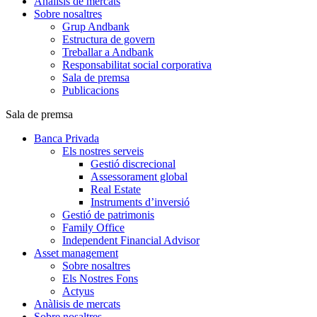
Anàlisis de mercats
Sobre nosaltres
Grup Andbank
Estructura de govern
Treballar a Andbank
Responsabilitat social corporativa
Sala de premsa
Publicacions
Sala de premsa
Banca Privada
Els nostres serveis
Gestió discrecional
Assessorament global
Real Estate
Instruments d’inversió
Gestió de patrimonis
Family Office
Independent Financial Advisor
Asset management
Sobre nosaltres
Els Nostres Fons
Actyus
Anàlisis de mercats
Sobre nosaltres