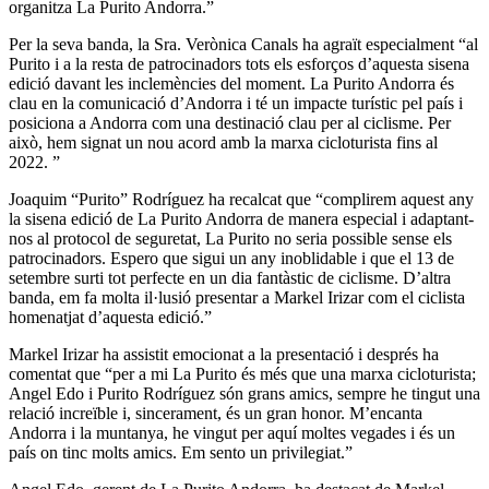
organitza La Purito Andorra.”
Per la seva banda, la Sra. Verònica Canals ha agraït especialment “al
Purito i a la resta de patrocinadors tots els esforços d’aquesta sisena
edició davant les inclemències del moment. La Purito Andorra és
clau en la comunicació d’Andorra i té un impacte turístic pel país i
posiciona a Andorra com una destinació clau per al ciclisme. Per
això, hem signat un nou acord amb la marxa cicloturista fins al
2022. ”
Joaquim “Purito” Rodríguez ha recalcat que “complirem aquest any
la sisena edició de La Purito Andorra de manera especial i adaptant-
nos al protocol de seguretat, La Purito no seria possible sense els
patrocinadors. Espero que sigui un any inoblidable i que el 13 de
setembre surti tot perfecte en un dia fantàstic de ciclisme. D’altra
banda, em fa molta il·lusió presentar a Markel Irizar com el ciclista
homenatjat d’aquesta edició.”
Markel Irizar ha assistit emocionat a la presentació i després ha
comentat que “per a mi La Purito és més que una marxa cicloturista;
Angel Edo i Purito Rodríguez són grans amics, sempre he tingut una
relació increïble i, sincerament, és un gran honor. M’encanta
Andorra i la muntanya, he vingut per aquí moltes vegades i és un
país on tinc molts amics. Em sento un privilegiat.”