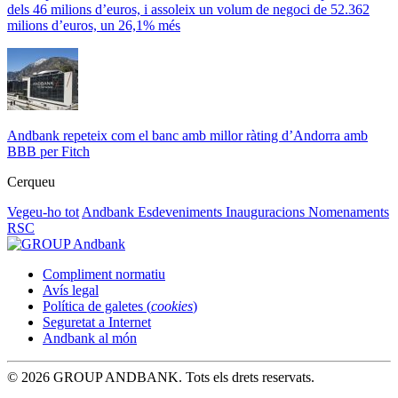
dels 46 milions d’euros, i assoleix un volum de negoci de 52.362
milions d’euros, un 26,1% més
Andbank repeteix com el banc amb millor ràting d’Andorra amb
BBB per Fitch
Cerqueu
Vegeu-ho tot
Andbank
Esdeveniments
Inauguracions
Nomenaments
RSC
Compliment normatiu
Avís legal
Política de galetes (
cookies
)
Seguretat a Internet
Andbank al món
© 2026 GROUP ANDBANK. Tots els drets reservats.