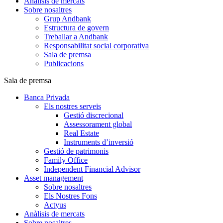
Anàlisis de mercats
Sobre nosaltres
Grup Andbank
Estructura de govern
Treballar a Andbank
Responsabilitat social corporativa
Sala de premsa
Publicacions
Sala de premsa
Banca Privada
Els nostres serveis
Gestió discrecional
Assessorament global
Real Estate
Instruments d’inversió
Gestió de patrimonis
Family Office
Independent Financial Advisor
Asset management
Sobre nosaltres
Els Nostres Fons
Actyus
Anàlisis de mercats
Sobre nosaltres