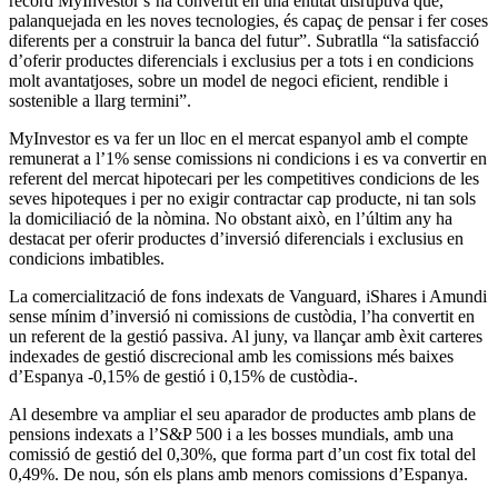
rècord MyInvestor s’ha convertit en una entitat disruptiva que,
palanquejada en les noves tecnologies, és capaç de pensar i fer coses
diferents per a construir la banca del futur”. Subratlla “la satisfacció
d’oferir productes diferencials i exclusius per a tots i en condicions
molt avantatjoses, sobre un model de negoci eficient, rendible i
sostenible a llarg termini”.
MyInvestor es va fer un lloc en el mercat espanyol amb el compte
remunerat a l’1% sense comissions ni condicions i es va convertir en
referent del mercat hipotecari per les competitives condicions de les
seves hipoteques i per no exigir contractar cap producte, ni tan sols
la domiciliació de la nòmina. No obstant això, en l’últim any ha
destacat per oferir productes d’inversió diferencials i exclusius en
condicions imbatibles.
La comercialització de fons indexats de Vanguard, iShares i Amundi
sense mínim d’inversió ni comissions de custòdia, l’ha convertit en
un referent de la gestió passiva. Al juny, va llançar amb èxit carteres
indexades de gestió discrecional amb les comissions més baixes
d’Espanya -0,15% de gestió i 0,15% de custòdia-.
Al desembre va ampliar el seu aparador de productes amb plans de
pensions indexats a l’S&P 500 i a les bosses mundials, amb una
comissió de gestió del 0,30%, que forma part d’un cost fix total del
0,49%. De nou, són els plans amb menors comissions d’Espanya.