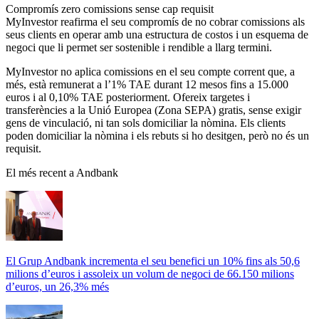
Compromís zero comissions sense cap requisit
MyInvestor reafirma el seu compromís de no cobrar comissions als
seus clients en operar amb una estructura de costos i un esquema de
negoci que li permet ser sostenible i rendible a llarg termini.
MyInvestor no aplica comissions en el seu compte corrent que, a
més, està remunerat a l’1% TAE durant 12 mesos fins a 15.000
euros i al 0,10% TAE posteriorment. Ofereix targetes i
transferències a la Unió Europea (Zona SEPA) gratis, sense exigir
gens de vinculació, ni tan sols domiciliar la nòmina. Els clients
poden domiciliar la nòmina i els rebuts si ho desitgen, però no és un
requisit.
El més recent a Andbank
El Grup Andbank incrementa el seu benefici un 10% fins als 50,6
milions d’euros i assoleix un volum de negoci de 66.150 milions
d’euros, un 26,3% més