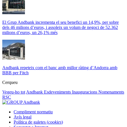
El Grup Andbank incrementa el seu benefici un 14,9%, per sobre
dels 46 milions d’euros, i assoleix un volum de negoci de 52.362
milions d’euros, un 26,1% més
Andbank repeteix com el banc amb millor ràting d’Andorra amb
BBB per Fitch
Cerqueu
Vegeu-ho tot
Andbank
Esdeveniments
Inauguracions
Nomenaments
RSC
Compliment normatiu
Avís legal
Política de galetes (
cookies
)