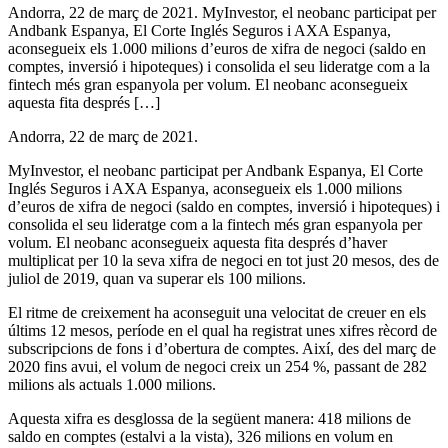
Andorra, 22 de març de 2021. MyInvestor, el neobanc participat per
Andbank Espanya, El Corte Inglés Seguros i AXA Espanya,
aconsegueix els 1.000 milions d’euros de xifra de negoci (saldo en
comptes, inversió i hipoteques) i consolida el seu lideratge com a la
fintech més gran espanyola per volum. El neobanc aconsegueix
aquesta fita després […]
Andorra, 22 de març de 2021.
MyInvestor, el neobanc participat per Andbank Espanya, El Corte
Inglés Seguros i AXA Espanya, aconsegueix els 1.000 milions
d’euros de xifra de negoci (saldo en comptes, inversió i hipoteques) i
consolida el seu lideratge com a la fintech més gran espanyola per
volum. El neobanc aconsegueix aquesta fita després d’haver
multiplicat per 10 la seva xifra de negoci en tot just 20 mesos, des de
juliol de 2019, quan va superar els 100 milions.
El ritme de creixement ha aconseguit una velocitat de creuer en els
últims 12 mesos, període en el qual ha registrat unes xifres rècord de
subscripcions de fons i d’obertura de comptes. Així, des del març de
2020 fins avui, el volum de negoci creix un 254 %, passant de 282
milions als actuals 1.000 milions.
Aquesta xifra es desglossa de la següent manera: 418 milions de
saldo en comptes (estalvi a la vista), 326 milions en volum en