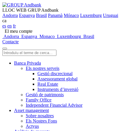
LLOC WEB GRUP Andbank
Andorra
Espanya
Brasil
Panamà
Mónaco
Luxemburg
Uruguai
ca
es
en
fr
El meu compte
Andorra
Espanya
Monaco
Luxembourg
Brasil
Contacte
Banca Privada
Els nostres serveis
Gestió discrecional
Assessorament global
Real Estate
Instruments d’inversió
Gestió de patrimonis
Family Office
Independent Financial Advisor
Asset management
Sobre nosaltres
Els Nostres Fons
Actyus