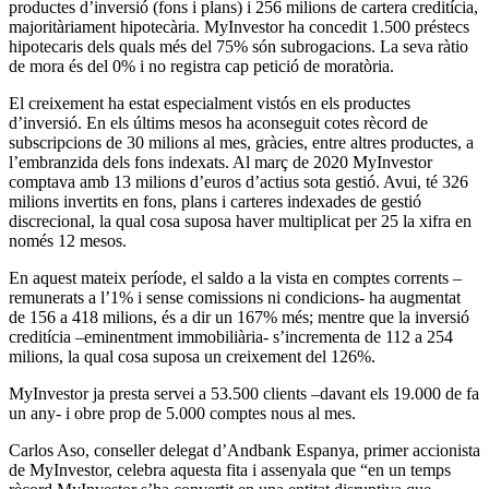
productes d’inversió (fons i plans) i 256 milions de cartera creditícia,
majoritàriament hipotecària. MyInvestor ha concedit 1.500 préstecs
hipotecaris dels quals més del 75% són subrogacions. La seva ràtio
de mora és del 0% i no registra cap petició de moratòria.
El creixement ha estat especialment vistós en els productes
d’inversió. En els últims mesos ha aconseguit cotes rècord de
subscripcions de 30 milions al mes, gràcies, entre altres productes, a
l’embranzida dels fons indexats. Al març de 2020 MyInvestor
comptava amb 13 milions d’euros d’actius sota gestió. Avui, té 326
milions invertits en fons, plans i carteres indexades de gestió
discrecional, la qual cosa suposa haver multiplicat per 25 la xifra en
només 12 mesos.
En aquest mateix període, el saldo a la vista en comptes corrents –
remunerats a l’1% i sense comissions ni condicions- ha augmentat
de 156 a 418 milions, és a dir un 167% més; mentre que la inversió
creditícia –eminentment immobiliària- s’incrementa de 112 a 254
milions, la qual cosa suposa un creixement del 126%.
MyInvestor ja presta servei a 53.500 clients –davant els 19.000 de fa
un any- i obre prop de 5.000 comptes nous al mes.
Carlos Aso, conseller delegat d’Andbank Espanya, primer accionista
de MyInvestor, celebra aquesta fita i assenyala que “en un temps