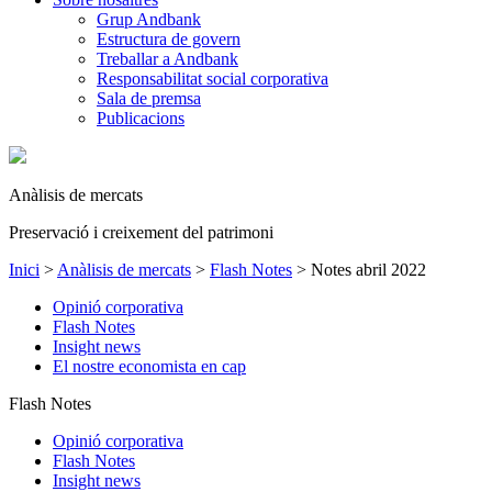
Grup Andbank
Estructura de govern
Treballar a Andbank
Responsabilitat social corporativa
Sala de premsa
Publicacions
Anàlisis de mercats
Preservació i creixement del patrimoni
Inici
>
Anàlisis de mercats
>
Flash Notes
>
Notes abril 2022
Opinió corporativa
Flash Notes
Insight news
El nostre economista en cap
Flash Notes
Opinió corporativa
Flash Notes
Insight news