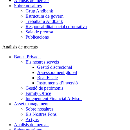
Anàlisis de mercats
Sobre nosaltres
Grup Andbank
Estructura de govern
Treballar a Andbank
Responsabilitat social corporativa
Sala de premsa
Publicacions
Anàlisis de mercats
Banca Privada
Els nostres serveis
Gestió discrecional
Assessorament global
Real Estate
Instruments d’inversió
Gestió de patrimonis
Family Office
Independent Financial Advisor
Asset management
Sobre nosaltres
Els Nostres Fons
Actyus
Anàlisis de mercats
Sobre nosaltres