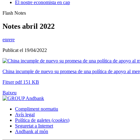
El nostre economista en cap
Flash Notes
Notes abril 2022
enrere
Publicat el 19/04/2022
China incumple de nuevo su promesa de una política de apoyo al me
Fitxer pdf 151 KB
Baixeu
Compliment normatiu
Avís legal
Política de galetes (
cookies
)
Seguretat a Internet
Andbank al món