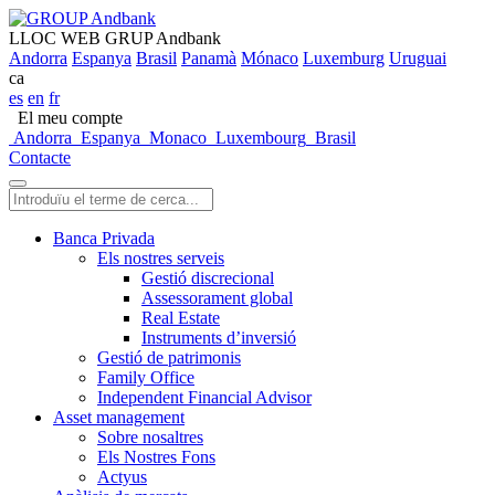
LLOC WEB GRUP Andbank
Andorra
Espanya
Brasil
Panamà
Mónaco
Luxemburg
Uruguai
ca
es
en
fr
El meu compte
Andorra
Espanya
Monaco
Luxembourg
Brasil
Contacte
Banca Privada
Els nostres serveis
Gestió discrecional
Assessorament global
Real Estate
Instruments d’inversió
Gestió de patrimonis
Family Office
Independent Financial Advisor
Asset management
Sobre nosaltres
Els Nostres Fons
Actyus