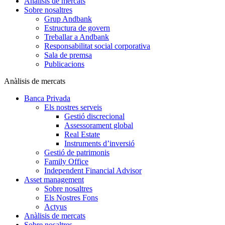
Anàlisis de mercats
Sobre nosaltres
Grup Andbank
Estructura de govern
Treballar a Andbank
Responsabilitat social corporativa
Sala de premsa
Publicacions
Anàlisis de mercats
Banca Privada
Els nostres serveis
Gestió discrecional
Assessorament global
Real Estate
Instruments d’inversió
Gestió de patrimonis
Family Office
Independent Financial Advisor
Asset management
Sobre nosaltres
Els Nostres Fons
Actyus
Anàlisis de mercats
Sobre nosaltres