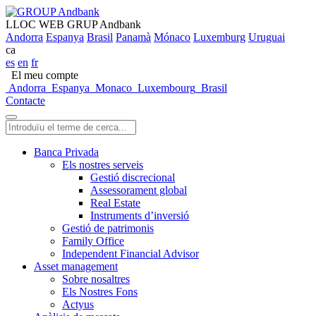
LLOC WEB GRUP Andbank
Andorra
Espanya
Brasil
Panamà
Mónaco
Luxemburg
Uruguai
ca
es
en
fr
El meu compte
Andorra
Espanya
Monaco
Luxembourg
Brasil
Contacte
Banca Privada
Els nostres serveis
Gestió discrecional
Assessorament global
Real Estate
Instruments d’inversió
Gestió de patrimonis
Family Office
Independent Financial Advisor
Asset management
Sobre nosaltres
Els Nostres Fons
Actyus