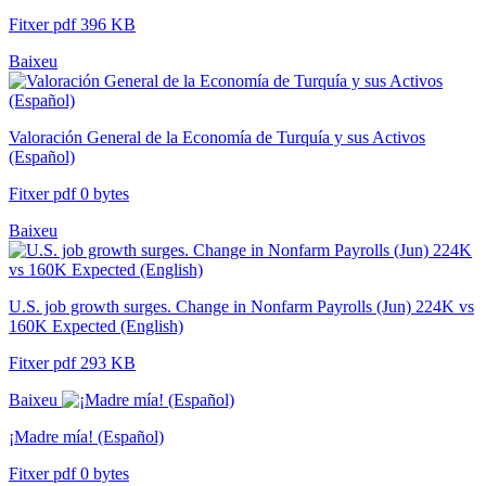
Fitxer pdf 396 KB
Baixeu
Valoración General de la Economía de Turquía y sus Activos
(Español)
Fitxer pdf 0 bytes
Baixeu
U.S. job growth surges. Change in Nonfarm Payrolls (Jun) 224K vs
160K Expected (English)
Fitxer pdf 293 KB
Baixeu
¡Madre mía! (Español)
Fitxer pdf 0 bytes