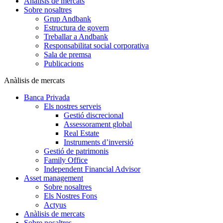
Anàlisis de mercats
Sobre nosaltres
Grup Andbank
Estructura de govern
Treballar a Andbank
Responsabilitat social corporativa
Sala de premsa
Publicacions
Anàlisis de mercats
Banca Privada
Els nostres serveis
Gestió discrecional
Assessorament global
Real Estate
Instruments d’inversió
Gestió de patrimonis
Family Office
Independent Financial Advisor
Asset management
Sobre nosaltres
Els Nostres Fons
Actyus
Anàlisis de mercats
Sobre nosaltres