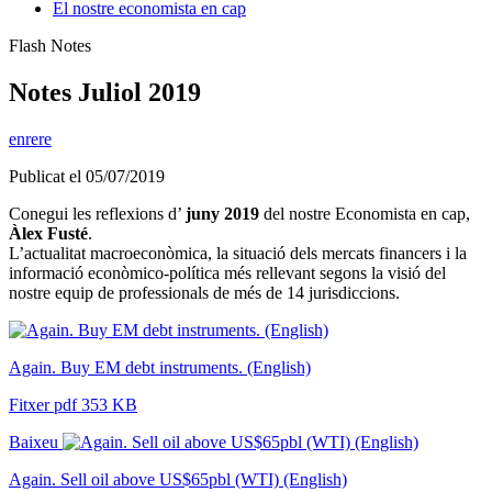
El nostre economista en cap
Flash Notes
Notes Juliol 2019
enrere
Publicat el 05/07/2019
Conegui les reflexions d’
juny 2019
del nostre Economista en cap,
Àlex Fusté
.
L’actualitat macroeconòmica, la situació dels mercats financers i la
informació econòmico-política més rellevant segons la visió del
nostre equip de professionals de més de 14 jurisdiccions.
Again. Buy EM debt instruments. (English)
Fitxer pdf 353 KB
Baixeu
Again. Sell oil above US$65pbl (WTI) (English)