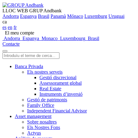
LLOC WEB GRUP Andbank
Andorra
Espanya
Brasil
Panamà
Mónaco
Luxemburg
Uruguai
ca
es
en
fr
El meu compte
Andorra
Espanya
Monaco
Luxembourg
Brasil
Contacte
Banca Privada
Els nostres serveis
Gestió discrecional
Assessorament global
Real Estate
Instruments d’inversió
Gestió de patrimonis
Family Office
Independent Financial Advisor
Asset management
Sobre nosaltres
Els Nostres Fons
Actyus