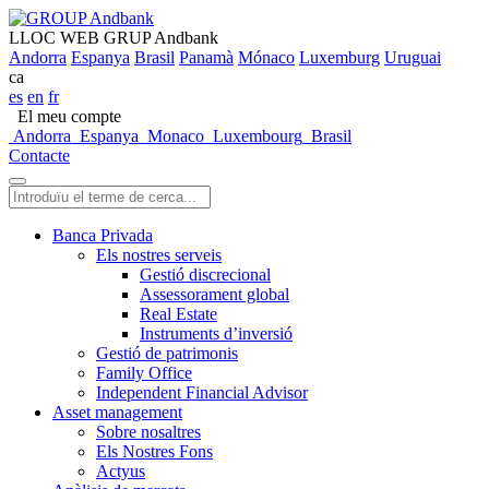
LLOC WEB GRUP Andbank
Andorra
Espanya
Brasil
Panamà
Mónaco
Luxemburg
Uruguai
ca
es
en
fr
El meu compte
Andorra
Espanya
Monaco
Luxembourg
Brasil
Contacte
Banca Privada
Els nostres serveis
Gestió discrecional
Assessorament global
Real Estate
Instruments d’inversió
Gestió de patrimonis
Family Office
Independent Financial Advisor
Asset management
Sobre nosaltres
Els Nostres Fons
Actyus