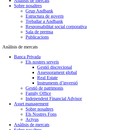
Anàlisis de mercats
Sobre nosaltres
Grup Andbank
Estructura de govern
Treballar a Andbank
Responsabilitat social corporativa
Sala de premsa
Publicacions
Anàlisis de mercats
Banca Privada
Els nostres serveis
Gestió discrecional
Assessorament global
Real Estate
Instruments d’inversió
Gestió de patrimonis
Family Office
Independent Financial Advisor
Asset management
Sobre nosaltres
Els Nostres Fons
Actyus
Anàlisis de mercats
Sobre nosaltres