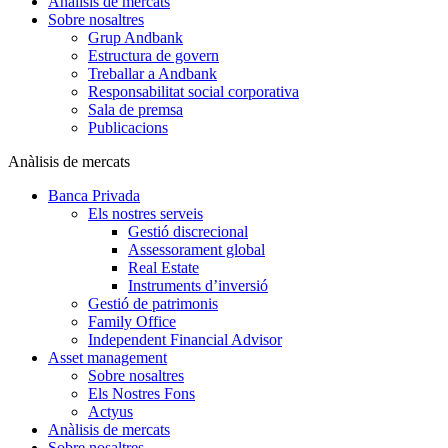
Anàlisis de mercats
Sobre nosaltres
Grup Andbank
Estructura de govern
Treballar a Andbank
Responsabilitat social corporativa
Sala de premsa
Publicacions
Anàlisis de mercats
Banca Privada
Els nostres serveis
Gestió discrecional
Assessorament global
Real Estate
Instruments d’inversió
Gestió de patrimonis
Family Office
Independent Financial Advisor
Asset management
Sobre nosaltres
Els Nostres Fons
Actyus
Anàlisis de mercats
Sobre nosaltres