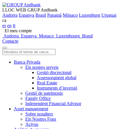
LLOC WEB GRUP Andbank
Andorra
Espanya
Brasil
Panamà
Mónaco
Luxemburg
Uruguai
ca
es
en
fr
El meu compte
Andorra
Espanya
Monaco
Luxembourg
Brasil
Contacte
Banca Privada
Els nostres serveis
Gestió discrecional
Assessorament global
Real Estate
Instruments d’inversió
Gestió de patrimonis
Family Office
Independent Financial Advisor
Asset management
Sobre nosaltres
Els Nostres Fons
Actyus