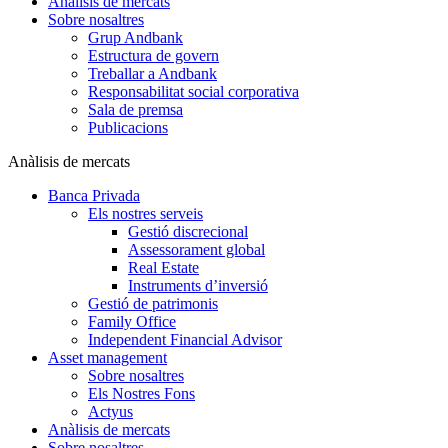
Anàlisis de mercats
Sobre nosaltres
Grup Andbank
Estructura de govern
Treballar a Andbank
Responsabilitat social corporativa
Sala de premsa
Publicacions
Anàlisis de mercats
Banca Privada
Els nostres serveis
Gestió discrecional
Assessorament global
Real Estate
Instruments d’inversió
Gestió de patrimonis
Family Office
Independent Financial Advisor
Asset management
Sobre nosaltres
Els Nostres Fons
Actyus
Anàlisis de mercats
Sobre nosaltres