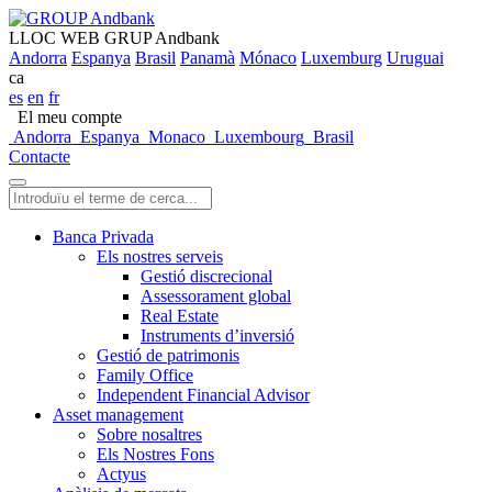
LLOC WEB GRUP Andbank
Andorra
Espanya
Brasil
Panamà
Mónaco
Luxemburg
Uruguai
ca
es
en
fr
El meu compte
Andorra
Espanya
Monaco
Luxembourg
Brasil
Contacte
Banca Privada
Els nostres serveis
Gestió discrecional
Assessorament global
Real Estate
Instruments d’inversió
Gestió de patrimonis
Family Office
Independent Financial Advisor
Asset management
Sobre nosaltres
Els Nostres Fons
Actyus