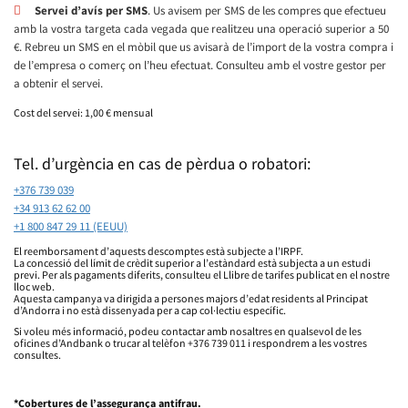
Servei d’avís per SMS
. Us avisem per SMS de les compres que efectueu
amb la vostra targeta cada vegada que realitzeu una operació superior a 50
€. Rebreu un SMS en el mòbil que us avisarà de l’import de la vostra compra i
de l’empresa o comerç on l’heu efectuat. Consulteu amb el vostre gestor per
a obtenir el servei.
Cost del servei: 1,00 € mensual
Tel. d’urgència en cas de pèrdua o robatori:
+376 739 039
+34 913 62 62 00
+1 800 847 29 11 (EEUU)
El reemborsament d’aquests descomptes està subjecte a l’IRPF.
La concessió del límit de crèdit superior a l’estàndard està subjecta a un estudi
previ. Per als pagaments diferits, consulteu el Llibre de tarifes publicat en el nostre
lloc web.
Aquesta campanya va dirigida a persones majors d’edat residents al Principat
d’Andorra i no està dissenyada per a cap col·lectiu específic.
Si voleu més informació, podeu contactar amb nosaltres en qualsevol de les
oficines d’Andbank o trucar al telèfon +376 739 011 i respondrem a les vostres
consultes.
*Cobertures de l’assegurança antifrau.