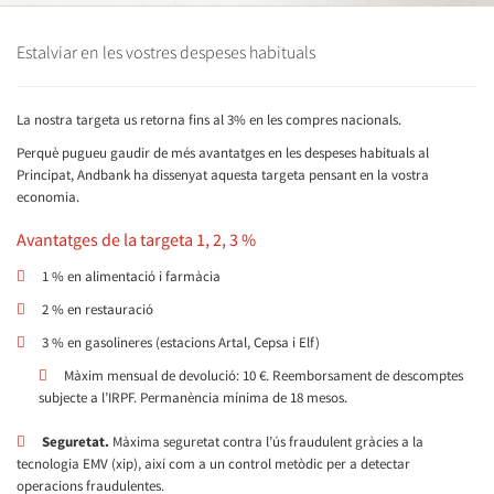
Estalviar en les vostres despeses habituals
La nostra targeta us retorna fins al 3% en les compres nacionals.
Perquè pugueu gaudir de més avantatges en les despeses habituals al
Principat, Andbank ha dissenyat aquesta targeta pensant en la vostra
economia.
Avantatges de la targeta 1, 2, 3 %
1 % en alimentació i farmàcia
2 % en restauració
3 % en gasolineres (estacions Artal, Cepsa i Elf)
Màxim mensual de devolució: 10 €. Reemborsament de descomptes
subjecte a l’IRPF. Permanència mínima de 18 mesos.
Seguretat.
Màxima seguretat contra l’ús fraudulent gràcies a la
tecnologia EMV (xip), així com a un control metòdic per a detectar
operacions fraudulentes.