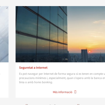
Seguretat a Internet
Es pot navegar per Internet de forma segura si es tenen en compte unes
precaucions mínimes i, especialment, quan s'opera amb la banca en
línia o amb
home banking
.
Més informació