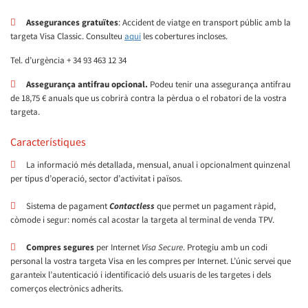
Assegurances gratuïtes
: Accident de viatge en transport públic
amb la
targeta Visa Classic. Consulteu
aquí
les cobertures incloses.
Tel. d’urgència + 34 93 463 12 34
Assegurança antifrau opcional
.
Podeu tenir una assegurança antifrau
de
18,75
€ anuals que us cobrirà contra la pèrdua o el robatori de la vostra
targeta.
Característiques
La informació més detallada, mensual, anual i opcionalment quinzenal
per tipus d’operació, sector d’activitat i països.
Sistema de pagament
Contactless
que permet un pagament ràpid,
còmode i segur: només cal acostar la targeta al terminal de venda TPV.
Compres segures
per Internet
Visa Secure
. Protegiu amb un codi
personal la vostra targeta Visa en les compres per Internet. L’únic servei que
garanteix l’autenticació i identificació dels usuaris de les targetes i dels
comerços electrònics adherits.