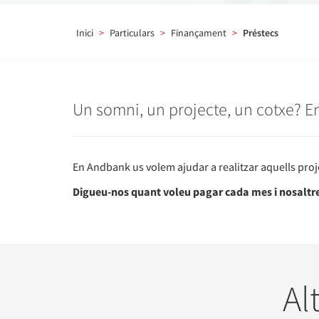
Inici
>
Particulars
>
Finançament
>
Préstecs
Un somni, un projecte, un cotxe? En
En Andbank us volem ajudar a realitzar aquells projec
Digueu-nos quant voleu pagar cada mes i nosaltres
Al