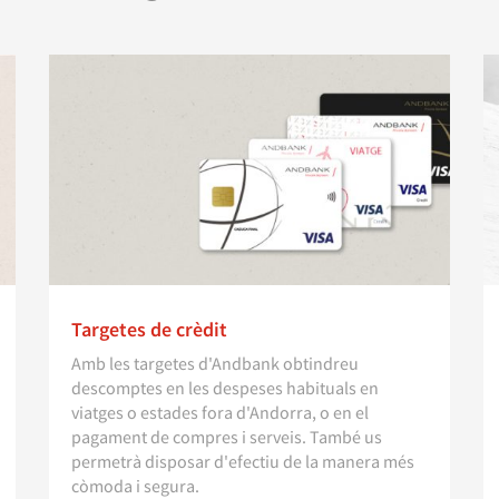
Targetes de crèdit
Amb les targetes d'Andbank obtindreu
descomptes en les despeses habituals en
viatges o estades fora d'Andorra, o en el
pagament de compres i serveis. També us
permetrà disposar d'efectiu de la manera més
còmoda i segura.