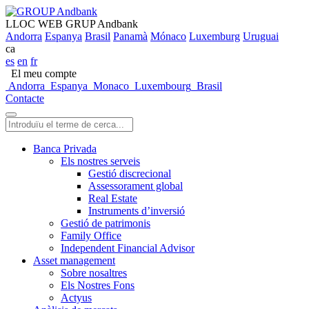
LLOC WEB GRUP Andbank
Andorra
Espanya
Brasil
Panamà
Mónaco
Luxemburg
Uruguai
ca
es
en
fr
El meu compte
Andorra
Espanya
Monaco
Luxembourg
Brasil
Contacte
Banca Privada
Els nostres serveis
Gestió discrecional
Assessorament global
Real Estate
Instruments d’inversió
Gestió de patrimonis
Family Office
Independent Financial Advisor
Asset management
Sobre nosaltres
Els Nostres Fons
Actyus