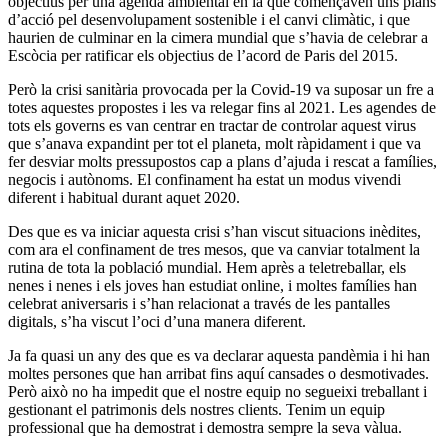
objectius per una agenda ambiental en la que començaven uns plans
d’acció pel desenvolupament sostenible i el canvi climàtic, i que
haurien de culminar en la cimera mundial que s’havia de celebrar a
Escòcia per ratificar els objectius de l’acord de Paris del 2015.
Però la crisi sanitària provocada per la Covid-19 va suposar un fre a
totes aquestes propostes i les va relegar fins al 2021. Les agendes de
tots els governs es van centrar en tractar de controlar aquest virus
que s’anava expandint per tot el planeta, molt ràpidament i que va
fer desviar molts pressupostos cap a plans d’ajuda i rescat a famílies,
negocis i autònoms. El confinament ha estat un modus vivendi
diferent i habitual durant aquet 2020.
Des que es va iniciar aquesta crisi s’han viscut situacions inèdites,
com ara el confinament de tres mesos, que va canviar totalment la
rutina de tota la població mundial. Hem après a teletreballar, els
nenes i nenes i els joves han estudiat online, i moltes famílies han
celebrat aniversaris i s’han relacionat a través de les pantalles
digitals, s’ha viscut l’oci d’una manera diferent.
Ja fa quasi un any des que es va declarar aquesta pandèmia i hi han
moltes persones que han arribat fins aquí cansades o desmotivades.
Però això no ha impedit que el nostre equip no segueixi treballant i
gestionant el patrimonis dels nostres clients. Tenim un equip
professional que ha demostrat i demostra sempre la seva vàlua.