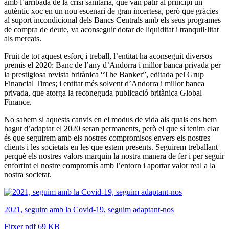
amb l’arribada de la crisi sanitària, que van patir al principi un
autèntic xoc en un nou escenari de gran incertesa, però que gràcies
al suport incondicional dels Bancs Centrals amb els seus programes
de compra de deute, va aconseguir dotar de liquiditat i tranquil·litat
als mercats.
Fruit de tot aquest esforç i treball, l’entitat ha aconseguit diversos
premis el 2020: Banc de l’any d’Andorra i millor banca privada per
la prestigiosa revista britànica “The Banker”, editada pel Grup
Financial Times; i entitat més solvent d’Andorra i millor banca
privada, que atorga la reconeguda publicació britànica Global
Finance.
No sabem si aquests canvis en el modus de vida als quals ens hem
hagut d’adaptar el 2020 seran permanents, però el que sí tenim clar
és que seguirem amb els nostres compromisos envers els nostres
clients i les societats en les que estem presents. Seguirem treballant
perquè els nostres valors marquin la nostra manera de fer i per seguir
enfortint el nostre compromís amb l’entorn i aportar valor real a la
nostra societat.
2021, seguim amb la Covid-19, seguim adaptant-nos
Fitxer pdf 69 KB