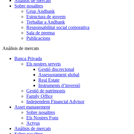
Anàlisis de mercats
Sobre nosaltres
Grup Andbank
Estructura de govern
Treballar a Andbank
Responsabilitat social corporativa
Sala de premsa
Publicacions
Anàlisis de mercats
Banca Privada
Els nostres serveis
Gestió discrecional
Assessorament global
Real Estate
Instruments d’inversió
Gestió de patrimonis
Family Office
Independent Financial Advisor
Asset management
Sobre nosaltres
Els Nostres Fons
Actyus
Anàlisis de mercats
Sobre nosaltres