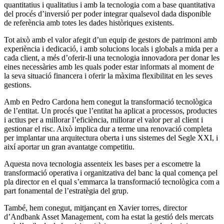
quantitatius i qualitatius i amb la tecnologia com a base quantitativa
del procés d’inversió per poder integrar qualsevol dada disponible
de referència amb totes les dades històriques existents.
Tot això amb el valor afegit d’un equip de gestors de patrimoni amb
experiència i dedicació, i amb solucions locals i globals a mida per a
cada client, a més d’oferir-li una tecnologia innovadora per donar les
eines necessàries amb les quals poder estar informats al moment de
la seva situació financera i oferir la màxima flexibilitat en les seves
gestions.
Amb en Pedro Cardona hem conegut la transformació tecnològica
de l’entitat. Un procés que l’entitat ha aplicat a processos, productes
i actius per a millorar l’eficiència, millorar el valor per al client i
gestionar el risc. Això implica dur a terme una renovació completa
per implantar una arquitectura oberta i uns sistemes del Segle XXI, i
així aportar un gran avantatge competitiu.
Aquesta nova tecnologia assenteix les bases per a escometre la
transformació operativa i organitzativa del banc la qual comença pel
pla director en el qual s’emmarca la transformació tecnològica com a
part fonamental de l’estratègia del grup.
També, hem conegut, mitjançant en Xavier torres, director
d’Andbank Asset Management, com ha estat la gestió dels mercats