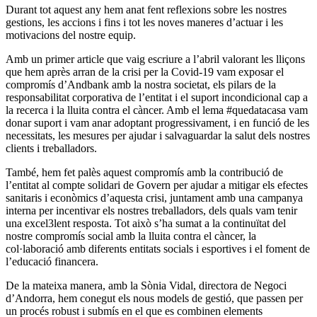
Durant tot aquest any hem anat fent reflexions sobre les nostres
gestions, les accions i fins i tot les noves maneres d’actuar i les
motivacions del nostre equip.
Amb un primer article que vaig escriure a l’abril valorant les lliçons
que hem après arran de la crisi per la Covid-19 vam exposar el
compromís d’Andbank amb la nostra societat, els pilars de la
responsabilitat corporativa de l’entitat i el suport incondicional cap a
la recerca i la lluita contra el càncer. Amb el lema #quedatacasa vam
donar suport i vam anar adoptant progressivament, i en funció de les
necessitats, les mesures per ajudar i salvaguardar la salut dels nostres
clients i treballadors.
També, hem fet palès aquest compromís amb la contribució de
l’entitat al compte solidari de Govern per ajudar a mitigar els efectes
sanitaris i econòmics d’aquesta crisi, juntament amb una campanya
interna per incentivar els nostres treballadors, dels quals vam tenir
una excel3lent resposta. Tot això s’ha sumat a la continuïtat del
nostre compromís social amb la lluita contra el càncer, la
col·laboració amb diferents entitats socials i esportives i el foment de
l’educació financera.
De la mateixa manera, amb la Sònia Vidal, directora de Negoci
d’Andorra, hem conegut els nous models de gestió, que passen per
un procés robust i submís en el que es combinen elements