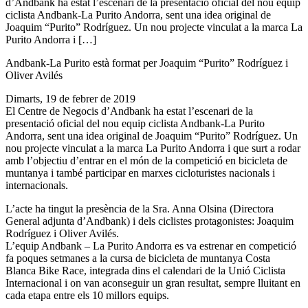
d’Andbank ha estat l’escenari de la presentació oficial del nou equip
ciclista Andbank-La Purito Andorra, sent una idea original de
Joaquim “Purito” Rodríguez. Un nou projecte vinculat a la marca La
Purito Andorra i […]
Andbank-La Purito està format per Joaquim “Purito” Rodríguez i
Oliver Avilés
Dimarts, 19 de febrer de 2019
El Centre de Negocis d’Andbank ha estat l’escenari de la
presentació oficial del nou equip ciclista Andbank-La Purito
Andorra, sent una idea original de Joaquim “Purito” Rodríguez. Un
nou projecte vinculat a la marca La Purito Andorra i que surt a rodar
amb l’objectiu d’entrar en el món de la competició en bicicleta de
muntanya i també participar en marxes cicloturistes nacionals i
internacionals.
L’acte ha tingut la presència de la Sra. Anna Olsina (Directora
General adjunta d’Andbank) i dels ciclistes protagonistes: Joaquim
Rodríguez i Oliver Avilés.
L’equip Andbank – La Purito Andorra es va estrenar en competició
fa poques setmanes a la cursa de bicicleta de muntanya Costa
Blanca Bike Race, integrada dins el calendari de la Unió Ciclista
Internacional i on van aconseguir un gran resultat, sempre lluitant en
cada etapa entre els 10 millors equips.