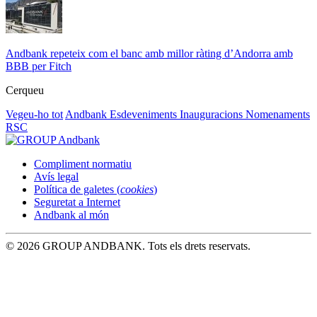
Andbank repeteix com el banc amb millor ràting d’Andorra amb
BBB per Fitch
Cerqueu
Vegeu-ho tot
Andbank
Esdeveniments
Inauguracions
Nomenaments
RSC
Compliment normatiu
Avís legal
Política de galetes (
cookies
)
Seguretat a Internet
Andbank al món
© 2026 GROUP ANDBANK. Tots els drets reservats.