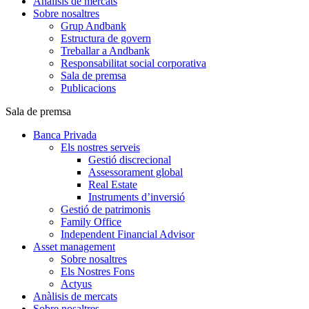
Anàlisis de mercats
Sobre nosaltres
Grup Andbank
Estructura de govern
Treballar a Andbank
Responsabilitat social corporativa
Sala de premsa
Publicacions
Sala de premsa
Banca Privada
Els nostres serveis
Gestió discrecional
Assessorament global
Real Estate
Instruments d’inversió
Gestió de patrimonis
Family Office
Independent Financial Advisor
Asset management
Sobre nosaltres
Els Nostres Fons
Actyus
Anàlisis de mercats
Sobre nosaltres