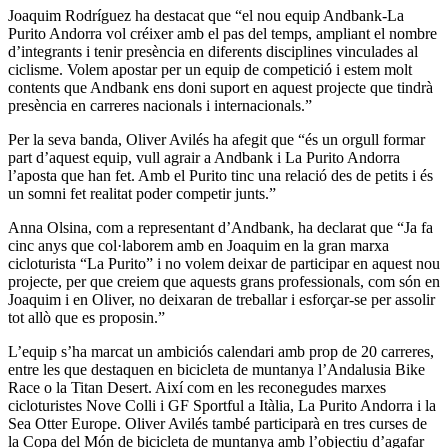
Joaquim Rodríguez ha destacat que “el nou equip Andbank-La
Purito Andorra vol créixer amb el pas del temps, ampliant el nombre
d’integrants i tenir presència en diferents disciplines vinculades al
ciclisme. Volem apostar per un equip de competició i estem molt
contents que Andbank ens doni suport en aquest projecte que tindrà
presència en carreres nacionals i internacionals.”
Per la seva banda, Oliver Avilés ha afegit que “és un orgull formar
part d’aquest equip, vull agrair a Andbank i La Purito Andorra
l’aposta que han fet. Amb el Purito tinc una relació des de petits i és
un somni fet realitat poder competir junts.”
Anna Olsina, com a representant d’Andbank, ha declarat que “Ja fa
cinc anys que col·laborem amb en Joaquim en la gran marxa
cicloturista “La Purito” i no volem deixar de participar en aquest nou
projecte, per que creiem que aquests grans professionals, com són en
Joaquim i en Oliver, no deixaran de treballar i esforçar-se per assolir
tot allò que es proposin.”
L’equip s’ha marcat un ambiciós calendari amb prop de 20 carreres,
entre les que destaquen en bicicleta de muntanya l’Andalusia Bike
Race o la Titan Desert. Així com en les reconegudes marxes
cicloturistes Nove Colli i GF Sportful a Itàlia, La Purito Andorra i la
Sea Otter Europe. Oliver Avilés també participarà en tres curses de
la Copa del Món de bicicleta de muntanya amb l’objectiu d’agafar