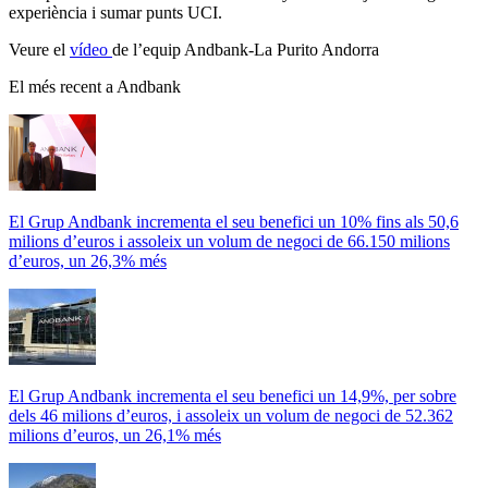
experiència i sumar punts UCI.
Veure el
vídeo
de l’equip Andbank-La Purito Andorra
El més recent a Andbank
El Grup Andbank incrementa el seu benefici un 10% fins als 50,6
milions d’euros i assoleix un volum de negoci de 66.150 milions
d’euros, un 26,3% més
El Grup Andbank incrementa el seu benefici un 14,9%, per sobre
dels 46 milions d’euros, i assoleix un volum de negoci de 52.362
milions d’euros, un 26,1% més