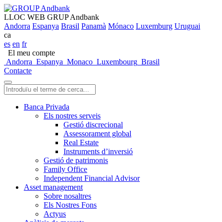
LLOC WEB GRUP Andbank
Andorra
Espanya
Brasil
Panamà
Mónaco
Luxemburg
Uruguai
ca
es
en
fr
El meu compte
Andorra
Espanya
Monaco
Luxembourg
Brasil
Contacte
Banca Privada
Els nostres serveis
Gestió discrecional
Assessorament global
Real Estate
Instruments d’inversió
Gestió de patrimonis
Family Office
Independent Financial Advisor
Asset management
Sobre nosaltres
Els Nostres Fons
Actyus