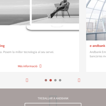
e-andbank empreses
Andbank Empreses us permet tractar massivament les operacion
bancàries més habituals, de manera ràpida i segura:
Més informació
TREBALLAR A ANDBANK